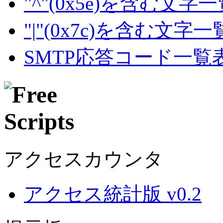
"^"(0x5e)を含む文字
"|"(0x7c)を含む文字
SMTP応答コード一覧
アクセスカウンタ
アクセス統計版 v0.2