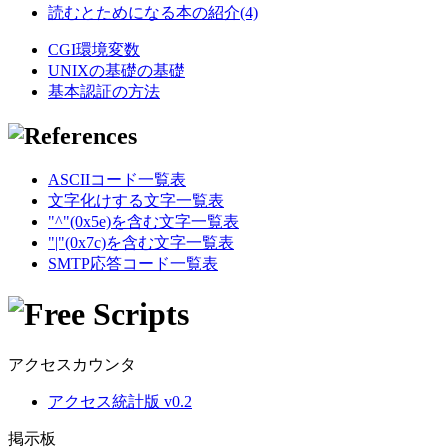
読むとためになる本の紹介(4)
CGI環境変数
UNIXの基礎の基礎
基本認証の方法
ASCIIコード一覧表
文字化けする文字一覧表
"^"(0x5e)を含む文字一覧表
"|"(0x7c)を含む文字一覧表
SMTP応答コード一覧表
アクセスカウンタ
アクセス統計版 v0.2
掲示板