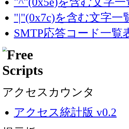
"^"(0x5e)を含む文字
"|"(0x7c)を含む文字
SMTP応答コード一覧
アクセスカウンタ
アクセス統計版 v0.2