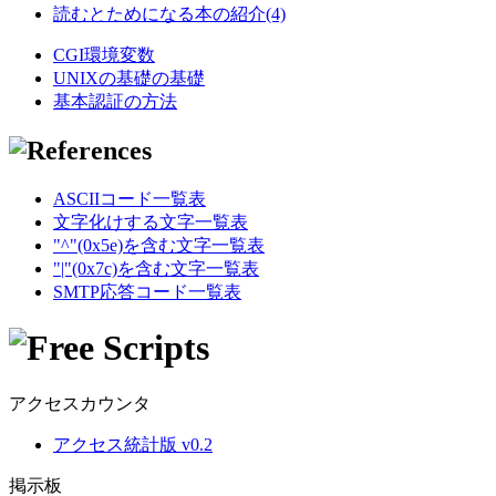
読むとためになる本の紹介(4)
CGI環境変数
UNIXの基礎の基礎
基本認証の方法
ASCIIコード一覧表
文字化けする文字一覧表
"^"(0x5e)を含む文字一覧表
"|"(0x7c)を含む文字一覧表
SMTP応答コード一覧表
アクセスカウンタ
アクセス統計版 v0.2
掲示板