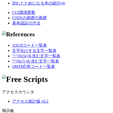
読むとためになる本の紹介(4)
CGI環境変数
UNIXの基礎の基礎
基本認証の方法
ASCIIコード一覧表
文字化けする文字一覧表
"^"(0x5e)を含む文字一覧表
"|"(0x7c)を含む文字一覧表
SMTP応答コード一覧表
アクセスカウンタ
アクセス統計版 v0.2
掲示板