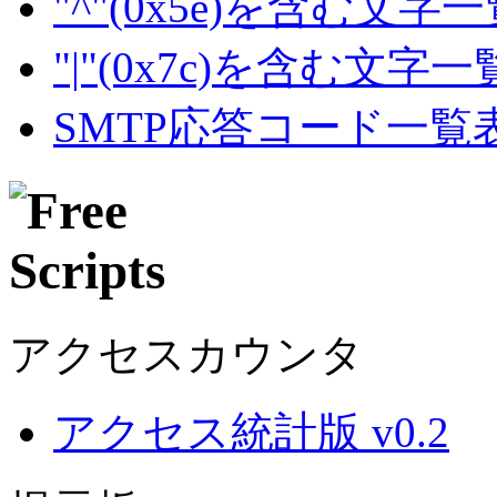
"^"(0x5e)を含む文字
"|"(0x7c)を含む文字
SMTP応答コード一覧
アクセスカウンタ
アクセス統計版 v0.2