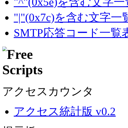
"^"(0x5e)を含む文字
"|"(0x7c)を含む文字
SMTP応答コード一覧
アクセスカウンタ
アクセス統計版 v0.2