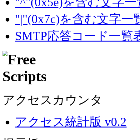
"^"(0x5e)を含む文字
"|"(0x7c)を含む文字
SMTP応答コード一覧
アクセスカウンタ
アクセス統計版 v0.2