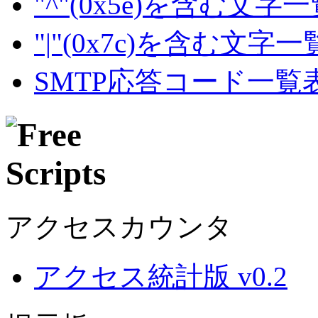
"^"(0x5e)を含む文字
"|"(0x7c)を含む文字
SMTP応答コード一覧
アクセスカウンタ
アクセス統計版 v0.2