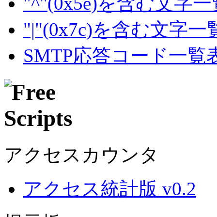
"^"(0x5e)を含む文字
"|"(0x7c)を含む文字
SMTP応答コード一覧
アクセスカウンタ
アクセス統計版 v0.2