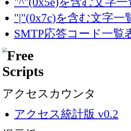
"^"(0x5e)を含む文字
"|"(0x7c)を含む文字
SMTP応答コード一覧
アクセスカウンタ
アクセス統計版 v0.2