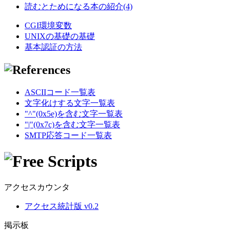
読むとためになる本の紹介(4)
CGI環境変数
UNIXの基礎の基礎
基本認証の方法
ASCIIコード一覧表
文字化けする文字一覧表
"^"(0x5e)を含む文字一覧表
"|"(0x7c)を含む文字一覧表
SMTP応答コード一覧表
アクセスカウンタ
アクセス統計版 v0.2
掲示板