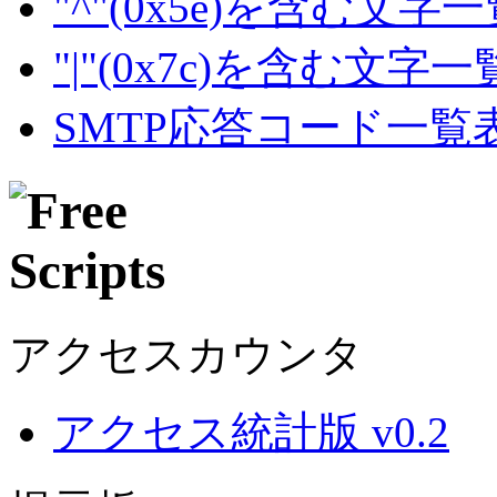
"^"(0x5e)を含む文字
"|"(0x7c)を含む文字
SMTP応答コード一覧
アクセスカウンタ
アクセス統計版 v0.2