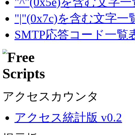
"^"(0x5e)を含む文字
"|"(0x7c)を含む文字
SMTP応答コード一覧
アクセスカウンタ
アクセス統計版 v0.2