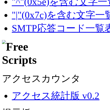
"^"(0x5e)を含む文字
"|"(0x7c)を含む文字
SMTP応答コード一覧
アクセスカウンタ
アクセス統計版 v0.2