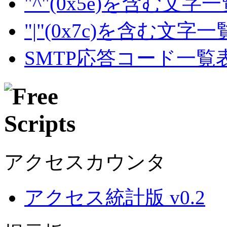
"^"(0x5e)を含む文字
"|"(0x7c)を含む文字
SMTP応答コード一覧
アクセスカウンタ
アクセス統計版 v0.2