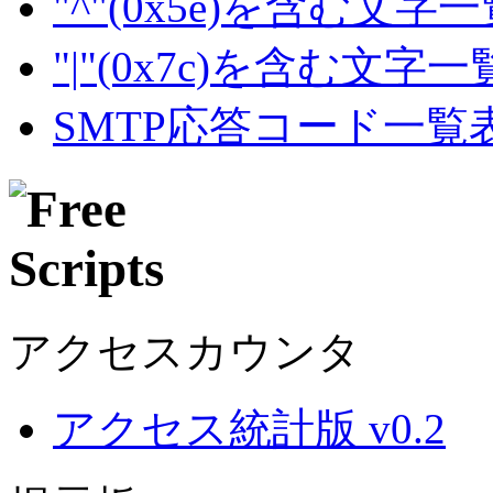
"^"(0x5e)を含む文字
"|"(0x7c)を含む文字
SMTP応答コード一覧
アクセスカウンタ
アクセス統計版 v0.2