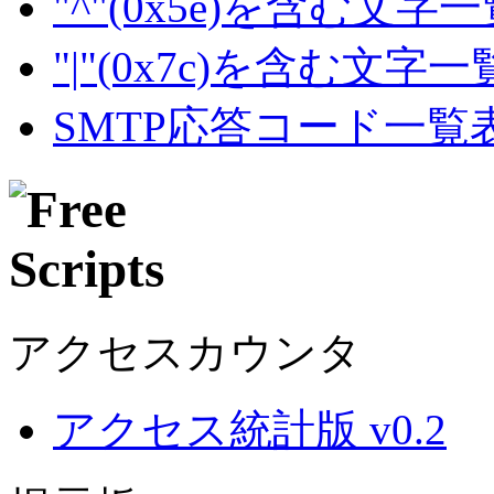
"^"(0x5e)を含む文字
"|"(0x7c)を含む文字
SMTP応答コード一覧
アクセスカウンタ
アクセス統計版 v0.2