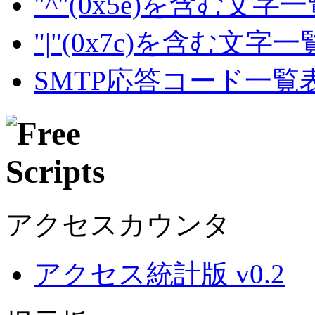
"^"(0x5e)を含む文字
"|"(0x7c)を含む文字
SMTP応答コード一覧
アクセスカウンタ
アクセス統計版 v0.2