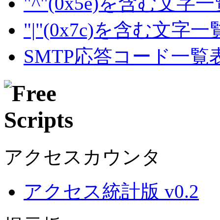
"^"(0x5e)を含む文字
"|"(0x7c)を含む文字
SMTP応答コード一覧
アクセスカウンタ
アクセス統計版 v0.2