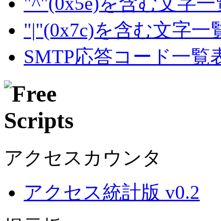
"^"(0x5e)を含む文字
"|"(0x7c)を含む文字
SMTP応答コード一覧
アクセスカウンタ
アクセス統計版 v0.2