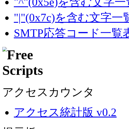
"^"(0x5e)を含む文字
"|"(0x7c)を含む文字
SMTP応答コード一覧
アクセスカウンタ
アクセス統計版 v0.2