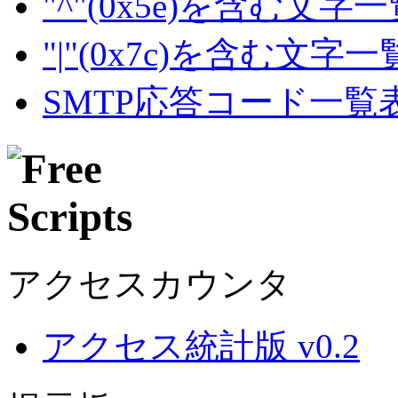
"^"(0x5e)を含む文字
"|"(0x7c)を含む文字
SMTP応答コード一覧
アクセスカウンタ
アクセス統計版 v0.2