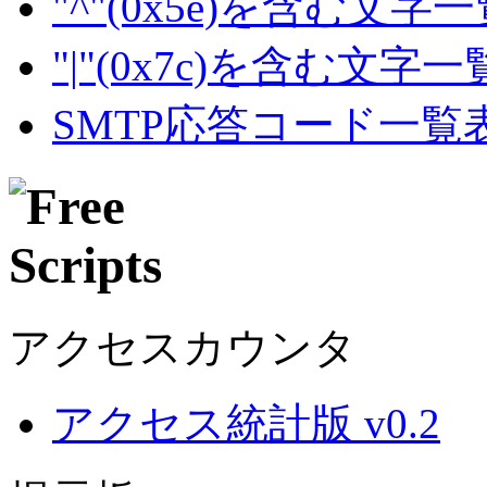
"^"(0x5e)を含む文字
"|"(0x7c)を含む文字
SMTP応答コード一覧
アクセスカウンタ
アクセス統計版 v0.2