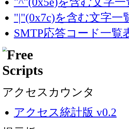
"^"(0x5e)を含む文字
"|"(0x7c)を含む文字
SMTP応答コード一覧
アクセスカウンタ
アクセス統計版 v0.2