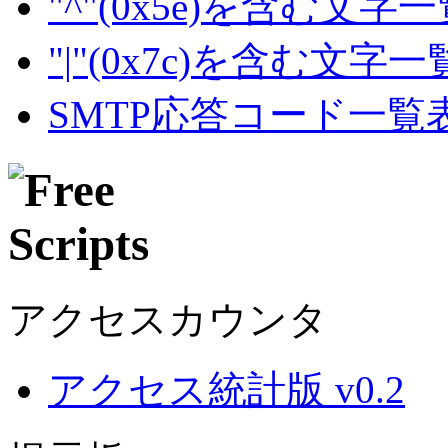
"^"(0x5e)を含む文字
"|"(0x7c)を含む文字
SMTP応答コード一覧
アクセスカウンタ
アクセス統計版 v0.2