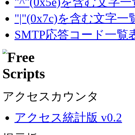
"^"(0x5e)を含む文字
"|"(0x7c)を含む文字
SMTP応答コード一覧
アクセスカウンタ
アクセス統計版 v0.2