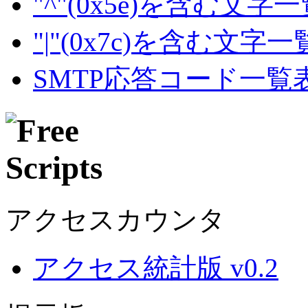
"^"(0x5e)を含む文字
"|"(0x7c)を含む文字
SMTP応答コード一覧
アクセスカウンタ
アクセス統計版 v0.2