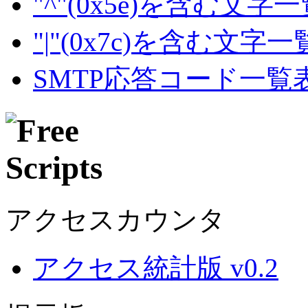
"^"(0x5e)を含む文字
"|"(0x7c)を含む文字
SMTP応答コード一覧
アクセスカウンタ
アクセス統計版 v0.2