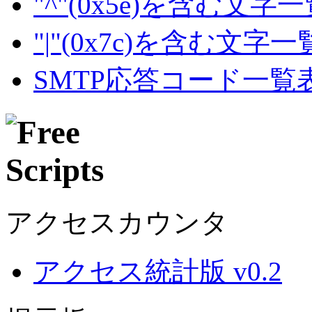
"^"(0x5e)を含む文字
"|"(0x7c)を含む文字
SMTP応答コード一覧
アクセスカウンタ
アクセス統計版 v0.2