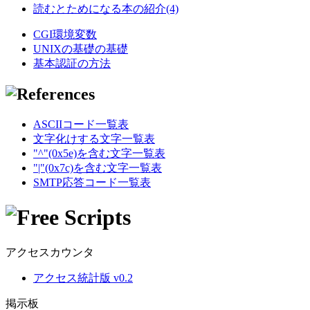
読むとためになる本の紹介(4)
CGI環境変数
UNIXの基礎の基礎
基本認証の方法
ASCIIコード一覧表
文字化けする文字一覧表
"^"(0x5e)を含む文字一覧表
"|"(0x7c)を含む文字一覧表
SMTP応答コード一覧表
アクセスカウンタ
アクセス統計版 v0.2
掲示板