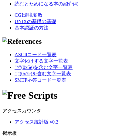
読むとためになる本の紹介(4)
CGI環境変数
UNIXの基礎の基礎
基本認証の方法
ASCIIコード一覧表
文字化けする文字一覧表
"^"(0x5e)を含む文字一覧表
"|"(0x7c)を含む文字一覧表
SMTP応答コード一覧表
アクセスカウンタ
アクセス統計版 v0.2
掲示板