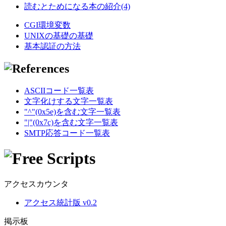
読むとためになる本の紹介(4)
CGI環境変数
UNIXの基礎の基礎
基本認証の方法
ASCIIコード一覧表
文字化けする文字一覧表
"^"(0x5e)を含む文字一覧表
"|"(0x7c)を含む文字一覧表
SMTP応答コード一覧表
アクセスカウンタ
アクセス統計版 v0.2
掲示板