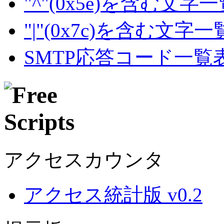
"^"(0x5e)を含む文字
"|"(0x7c)を含む文字
SMTP応答コード一覧
アクセスカウンタ
アクセス統計版 v0.2