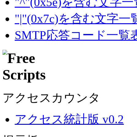
"^"(0x5e)を含む文字
"|"(0x7c)を含む文字
SMTP応答コード一覧
アクセスカウンタ
アクセス統計版 v0.2