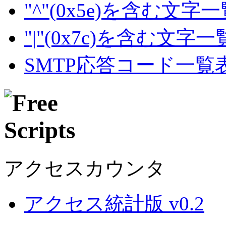
"^"(0x5e)を含む文字
"|"(0x7c)を含む文字
SMTP応答コード一覧
アクセスカウンタ
アクセス統計版 v0.2