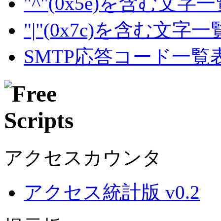
"^"(0x5e)を含む文字
"|"(0x7c)を含む文字
SMTP応答コード一覧
アクセスカウンタ
アクセス統計版 v0.2