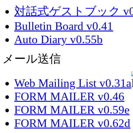
対話式ゲストブック v0.
Bulletin Board v0.41
Auto Diary v0.55b
メール送信
Web Mailing List v0.31a
FORM MAILER v0.46
FORM MAILER v0.59e
FORM MAILER v0.62d