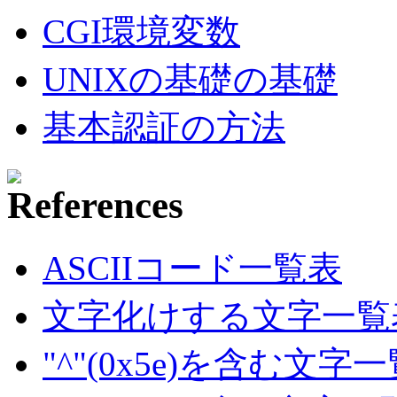
CGI環境変数
UNIXの基礎の基礎
基本認証の方法
ASCIIコード一覧表
文字化けする文字一覧
"^"(0x5e)を含む文字