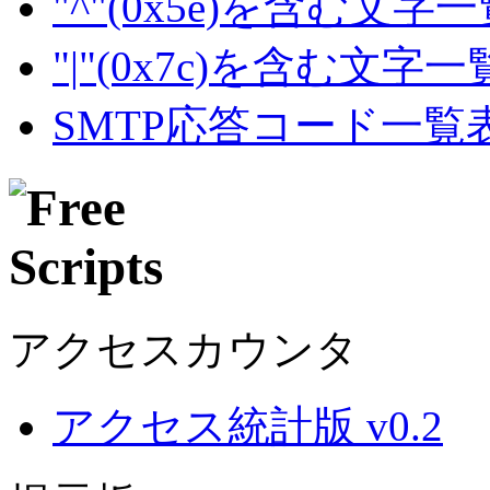
"^"(0x5e)を含む文字
"|"(0x7c)を含む文字
SMTP応答コード一覧
アクセスカウンタ
アクセス統計版 v0.2