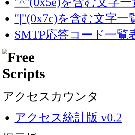
"^"(0x5e)を含む文字
"|"(0x7c)を含む文字
SMTP応答コード一覧
アクセスカウンタ
アクセス統計版 v0.2