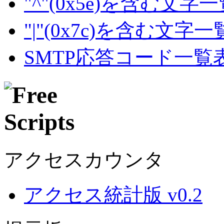
"^"(0x5e)を含む文字
"|"(0x7c)を含む文字
SMTP応答コード一覧
アクセスカウンタ
アクセス統計版 v0.2