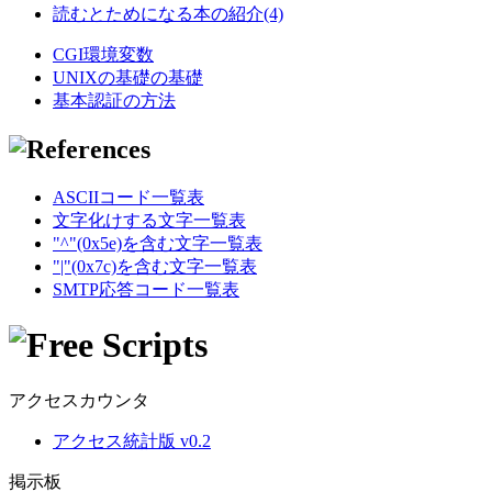
読むとためになる本の紹介(4)
CGI環境変数
UNIXの基礎の基礎
基本認証の方法
ASCIIコード一覧表
文字化けする文字一覧表
"^"(0x5e)を含む文字一覧表
"|"(0x7c)を含む文字一覧表
SMTP応答コード一覧表
アクセスカウンタ
アクセス統計版 v0.2
掲示板