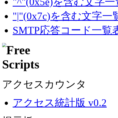
"^"(0x5e)を含む文字
"|"(0x7c)を含む文字
SMTP応答コード一覧
アクセスカウンタ
アクセス統計版 v0.2