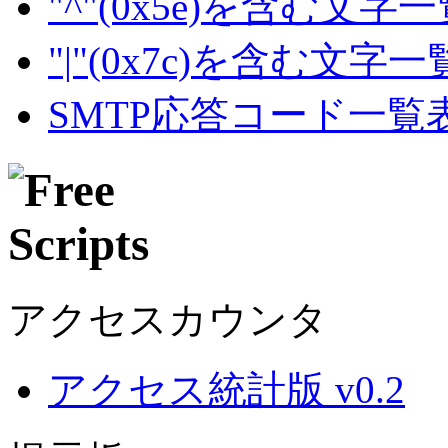
"^"(0x5e)を含む文字
"|"(0x7c)を含む文字
SMTP応答コード一覧
アクセスカウンタ
アクセス統計版 v0.2