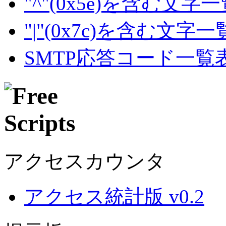
"^"(0x5e)を含む文字
"|"(0x7c)を含む文字
SMTP応答コード一覧
アクセスカウンタ
アクセス統計版 v0.2