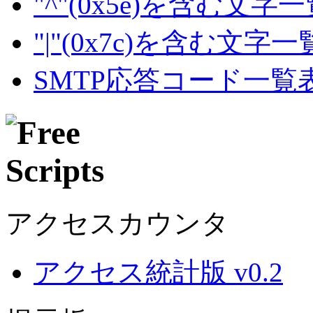
"^"(0x5e)を含む文字
"|"(0x7c)を含む文字
SMTP応答コード一覧
アクセスカウンタ
アクセス統計版 v0.2