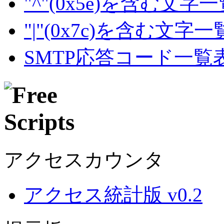
"^"(0x5e)を含む文字
"|"(0x7c)を含む文字
SMTP応答コード一覧
アクセスカウンタ
アクセス統計版 v0.2