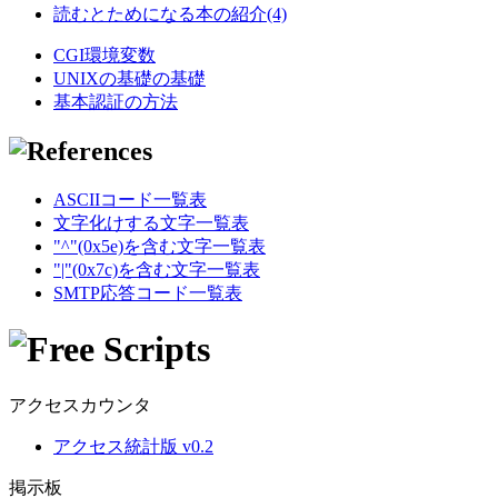
読むとためになる本の紹介(4)
CGI環境変数
UNIXの基礎の基礎
基本認証の方法
ASCIIコード一覧表
文字化けする文字一覧表
"^"(0x5e)を含む文字一覧表
"|"(0x7c)を含む文字一覧表
SMTP応答コード一覧表
アクセスカウンタ
アクセス統計版 v0.2
掲示板