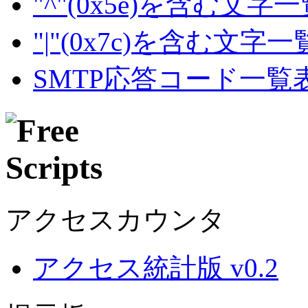
"^"(0x5e)を含む文字
"|"(0x7c)を含む文字
SMTP応答コード一覧
アクセスカウンタ
アクセス統計版 v0.2