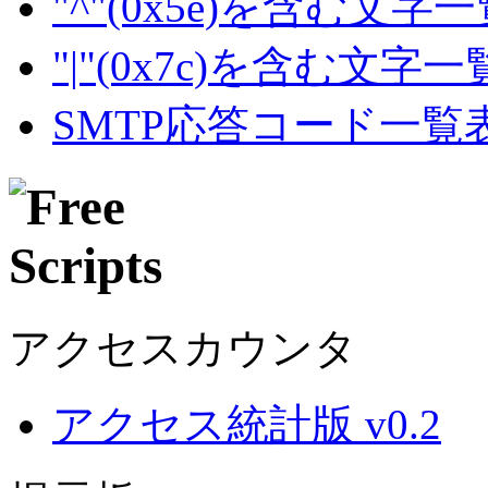
"^"(0x5e)を含む文字
"|"(0x7c)を含む文字
SMTP応答コード一覧
アクセスカウンタ
アクセス統計版 v0.2